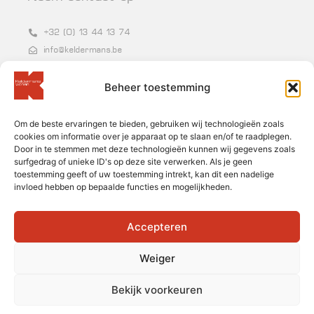
+32 (0) 13 44 13 74
info@keldermans.be
Grote Baan 86-87, 3540 Herk-de-Stad
Beheer toestemming
BTW BE 0400.954.250
Om de beste ervaringen te bieden, gebruiken wij technologieën zoals
Nieuwsbrief
cookies om informatie over je apparaat op te slaan en/of te raadplegen.
Door in te stemmen met deze technologieën kunnen wij gegevens zoals
surfgedrag of unieke ID's op deze site verwerken. Als je geen
toestemming geeft of uw toestemming intrekt, kan dit een nadelige
invloed hebben op bepaalde functies en mogelijkheden.
Accepteren
Inschrijven
Weiger
Bekijk voorkeuren
Cookiebeleid
︱
Privacyverklaring
︱
Disclaimer