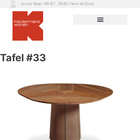
Grote Baan 86-87, 3540 Herk-de-Stad
Tafel #33