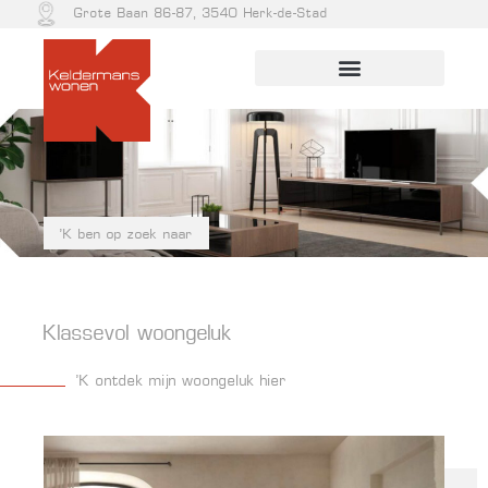
Grote Baan 86-87, 3540 Herk-de-Stad
'K ben op zoek naar
Klassevol woongeluk
‘K ontdek mijn woongeluk hier