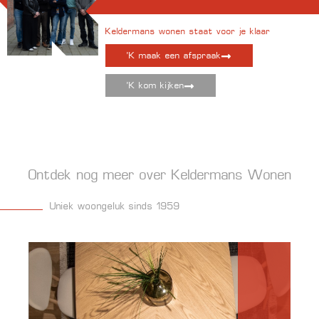
Keldermans wonen staat voor je klaar
'K maak een afspraak
'K kom kijken
Ontdek nog meer over Keldermans Wonen
Uniek woongeluk sinds 1959