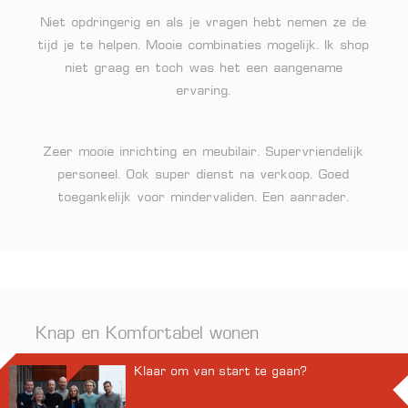
Niet opdringerig en als je vragen hebt nemen ze de
tijd je te helpen. Mooie combinaties mogelijk. Ik shop
niet graag en toch was het een aangename
ervaring.
Zeer mooie inrichting en meubilair. Supervriendelijk
personeel. Ook super dienst na verkoop. Goed
toegankelijk voor mindervaliden. Een aanrader.
Knap en Komfortabel wonen
Klaar om van start te gaan?