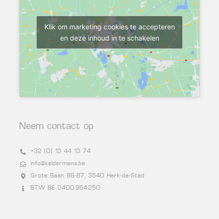
Klik om marketing cookies te accepteren
en deze inhoud in te schakelen
Neem contact op
+32 (0) 13 44 13 74
info@keldermans.be
Grote Baan 86-87, 3540 Herk-de-Stad
BTW BE 0400.954.250