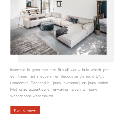
Interieur
is
geen
one
size-fits
-all.
Jouw huis wordt pas
een thuis met meubelen en decoratie die jouw DNA
uitademen. Passend bij jouw levensstijl e
n jouw noden.
Met onze expertise en ervaring helpen wij jouw
woondroom waarmaken.
Kom Kijken