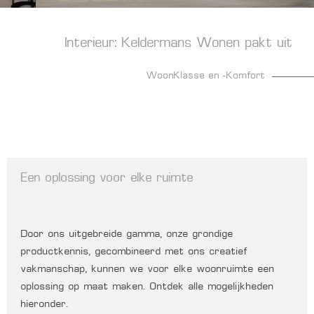
Interieurinrichting
Interieur: Keldermans Wonen pakt uit
Van moodboard tot laatste finishing touch, we helpen je graag om jouw
WoonKlasse en -Komfort
interieurproject te realiseren. Compleet in lijn met jouw persoonlijkheid
en stijl. Zonder kopzorgen.
'K kies voor interieurinrichting
Een oplossing voor elke ruimte
Door ons uitgebreide gamma, onze grondige
productkennis, gecombineerd met ons creatief
vakmanschap, kunnen we voor elke woonruimte een
oplossing op maat maken. Ontdek alle mogelijkheden
hieronder.