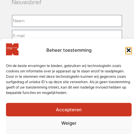
Nieuwsbrief
Beheer toestemming
Inschrijven
Om de beste ervaringen te bieden, gebruiken wij technologieën zoals
cookies om informatie over je apparaat op te slaan en/of te raadplegen.
Door in te stemmen met deze technologieën kunnen wij gegevens zoals
Cookiebeleid
︱
Privacyverklaring
︱
Disclaimer
surfgedrag of unieke ID's op deze site verwerken. Als je geen toestemming
geeft of uw toestemming intrekt, kan dit een nadelige invloed hebben op
© 2024 - Webdesign by We aRe Connected
bepaalde functies en mogelijkheden.
Accepteren
Weiger