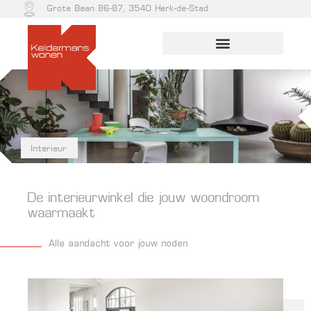
Grote Baan 86-87, 3540 Herk-de-Stad
Interieur
De interieurwinkel die jouw woondroom
waarmaakt
Alle aandacht voor jouw noden