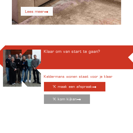
Lees meer
Klaar om van start te gaan?
Keldermans wonen staat voor je klaar
'K maak een afspraak
'K kom kijken