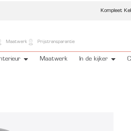
Meubelen
Interieur
Kompleet Ke
Maatwerk
Prijstransparantie
Interieur
Maatwerk
In de kijker
C