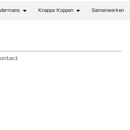
Maatwerk
In de kijker
Contact
ldermans
Knappe Koppen
Samenwerken
ontact