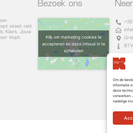
Bezoek ons
Nee
 een
+32
ept staat niet
inf
ls Klant. Jouw
Klik om marketing cookies te
or klopt.
Gro
accepteren en deze inhoud in te
BTW
schakelen
Nieu
Om de beste
informatie o
deze techno
verwerken. 
nadelige in
Acc