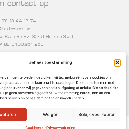
m contact op
 (0) 13 44 13 74
o@keldermans.be
te Baan 86-87, 3540 Herk-de-Stad
 BE 0400.954.250
Beheer toestemming
wsbrief
 ervaringen te bieden, gebruiken wij technologieën zoals cookies om
ver je apparaat op te slaan en/of te raadplegen. Door in te stemmen met
logieën kunnen wij gegevens zoals surfgedrag of unieke ID's op deze site
Als je geen toestemming geeft of uw toestemming intrekt, kan dit een
vloed hebben op bepaalde functies en mogelijkheden.
Inschrijven
epteren
Weiger
Bekijk voorkeuren
© 2024 - Webdesign by We aRe Connected
Cookiebeleid
Privacyverklaring