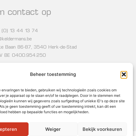
m contact op
 (0) 13 44 13 74
o@keldermans.be
te Baan 86-87, 3540 Herk-de-Stad
 BE 0400.954.250
Beheer toestemming
wsbrief
 ervaringen te bieden, gebruiken wij technologieën zoals cookies om
ver je apparaat op te slaan en/of te raadplegen. Door in te stemmen met
logieën kunnen wij gegevens zoals surfgedrag of unieke ID's op deze site
Als je geen toestemming geeft of uw toestemming intrekt, kan dit een
vloed hebben op bepaalde functies en mogelijkheden.
Inschrijven
epteren
Weiger
Bekijk voorkeuren