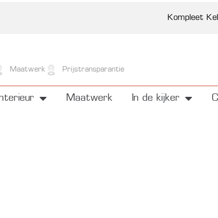
Meubelen
Interieur
Kompleet Ke
Maatwerk
Prijstransparantie
Interieur
Maatwerk
In de kijker
C