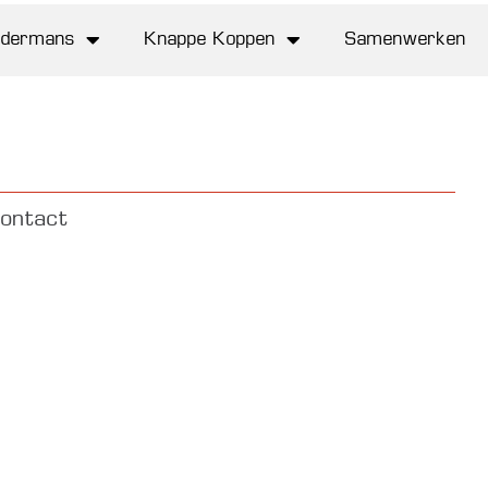
Maatwerk
In de kijker
Contact
ldermans
Knappe Koppen
Samenwerken
ontact