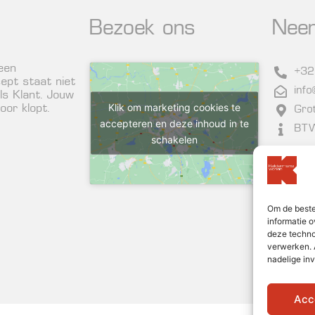
Bezoek ons
Nee
 een
+32
ept staat niet
inf
ls Klant. Jouw
Klik om marketing cookies te
or klopt.
Gro
accepteren en deze inhoud in te
BTW
schakelen
Nieu
Om de beste
informatie o
deze techno
verwerken. 
nadelige in
Acc