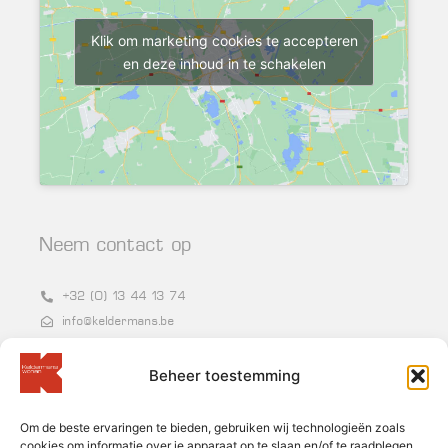
Klik om marketing cookies te accepteren
en deze inhoud in te schakelen
Neem contact op
+32 (0) 13 44 13 74
info@keldermans.be
Grote Baan 86-87, 3540 Herk-de-Stad
BTW BE 0400.954.250
Beheer toestemming
Om de beste ervaringen te bieden, gebruiken wij technologieën zoals
Nieuwsbrief
cookies om informatie over je apparaat op te slaan en/of te raadplegen.