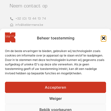
Neem contact op
+32 (0) 13 44 13 74
info@keldermans.be
Grote Baan 86-87, 3540 Herk-de-Stad
Beheer toestemming
BTW BE 0400.954.250
Om de beste ervaringen te bieden, gebruiken wij technologieën zoals
Nieuwsbrief
cookies om informatie over je apparaat op te slaan en/of te raadplegen.
Door in te stemmen met deze technologieën kunnen wij gegevens zoals
surfgedrag of unieke ID's op deze site verwerken. Als je geen
toestemming geeft of uw toestemming intrekt, kan dit een nadelige
invloed hebben op bepaalde functies en mogelijkheden.
Accepteren
Inschrijven
Weiger
Bekijk voorkeuren