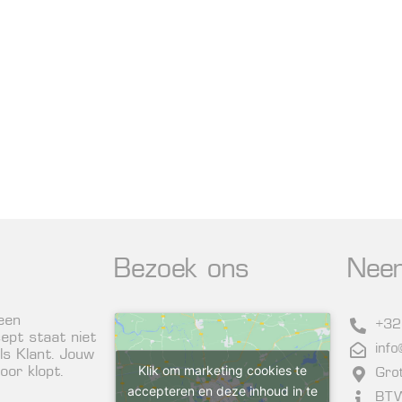
Bezoek ons
Nee
 een
+32
ept staat niet
inf
ls Klant. Jouw
Klik om marketing cookies te
or klopt.
Gro
accepteren en deze inhoud in te
BTW