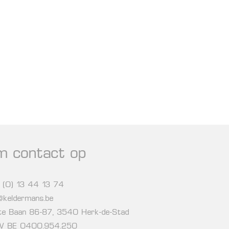
m contact op
 (0) 13 44 13 74
o@keldermans.be
te Baan 86-87, 3540 Herk-de-Stad
 BE 0400.954.250