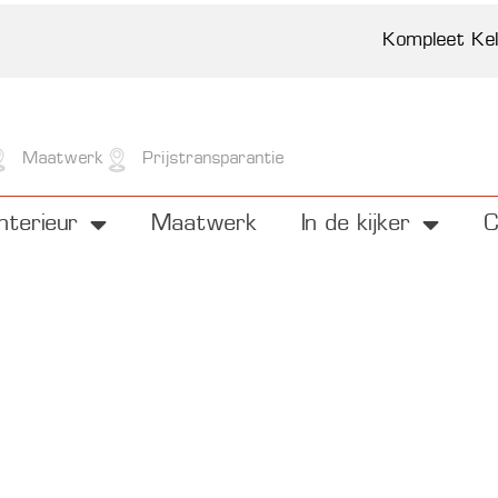
Meubelen
Interieur
Kompleet Ke
Maatwerk
Prijstransparantie
Interieur
Maatwerk
In de kijker
C