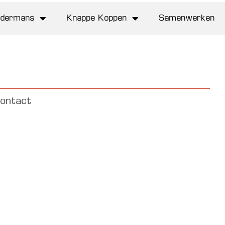
Maatwerk
In de kijker
Contact
ldermans
Knappe Koppen
Samenwerken
ontact