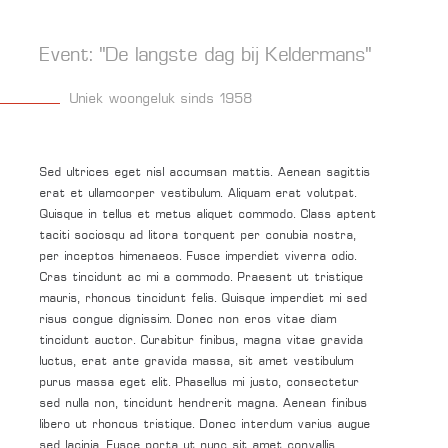
Event: “De langste dag bij Keldermans”
Uniek woongeluk sinds 1958
Sed ultrices eget nisl accumsan mattis. Aenean sagittis
erat et ullamcorper vestibulum. Aliquam erat volutpat.
Quisque in tellus et metus aliquet commodo. Class aptent
taciti sociosqu ad litora torquent per conubia nostra,
per inceptos himenaeos. Fusce imperdiet viverra odio.
Cras tincidunt ac mi a commodo. Praesent ut tristique
mauris, rhoncus tincidunt felis. Quisque imperdiet mi sed
risus congue dignissim. Donec non eros vitae diam
tincidunt auctor. Curabitur finibus, magna vitae gravida
luctus, erat ante gravida massa, sit amet vestibulum
purus massa eget elit. Phasellus mi justo, consectetur
sed nulla non, tincidunt hendrerit magna. Aenean finibus
libero ut rhoncus tristique. Donec interdum varius augue
sed lacinia. Fusce porta ut nunc sit amet convallis.