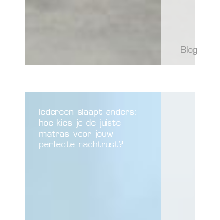
Blog
Iedereen slaapt anders:
hoe kies je de juiste
matras voor jouw
perfecte nachtrust?