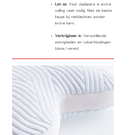
Let op
: Voor zijslapers is extra
vulling vaak nodig. Niet de beste
keuze bij nekklachten zonder
extra kern.
Verkrijgbaar in
: Verschillende
stevigheden en vulverhoudingen
(dons/veren).