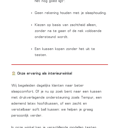
het nog goed ligt”.
Geen rekening houden met je slaaphouding.
Kiezen op basis van zachtheid alleen,
zonder na te gaan of de nek voldoende
ondersteund wordt.
Een kussen kopen zonder het uit te
testen.
Onze ervaring als interieurwinkel
Wij begeleiden dagelijks klanten naar beter
slaapcomfort. Of je nu op zoek bent naar een kussen
met drukverlagende ondersteuning zoals Tempur, een
ademend latex hoofdkussen, of een zacht en
verstelbaar soft ball kussen: we helpen je graag
persoonlijk verder.
In onze winkel kan je verschillende modellen testen,