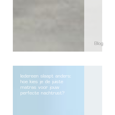
Blog
Iedereen slaapt anders:
hoe kies je de juiste
matras voor jouw
perfecte nachtrust?